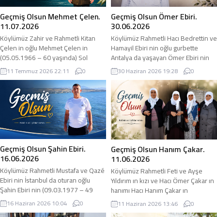
Geçmiş Olsun Mehmet Çelen.
Geçmiş Olsun Ömer Ebiri.
11.07.2026
30.06.2026
Köylümüz Zahir ve Rahmetli Kitan
Köylümüz Rahmetli Hacı Bedrettin ve
Çelen in oğlu Mehmet Çelen in
Hamayil Ebiri nin oğlu gurbette
(05.05.1966 – 60 yaşında) Sol
Antalya da yaşayan Ömer Ebiri nin
Akciğerinde Kitle tespit edilmis ve
30.06.3026 tarihinde Anjio olduğunu
11 Temmuz 2026 22:11
0
30 Haziran 2026 19:28
0
İstanbul Bezmialem Üniversitesinde
öğrendik. adirli.com olarak
Kemoterapi, Işın tedavi ve Akılı ilaç
kendisine geçmiş olsun diyor, acil
tedavisi (ümino terapi) almıştı.
şifalar diliyoruz. Ümit Ebiri: 0544 415
Maalesef Bölge Hastanesi’ne
1145
09.07.2026 tarihinde yatırıldığını ve
entübe olduğunu öğrendik.
adirli.com olarak geçmiş olsun diyor,
acil...
Geçmiş Olsun Şahin Ebiri.
Geçmiş Olsun Hanım Çakar.
16.06.2026
11.06.2026
Köylümüz Rahmetli Mustafa ve Qazé
Köylümüz Rahmetli Feti ve Ayşe
Ebiri nin İstanbul da oturan oğlu
Yıldırım ın kızı ve Hacı Ömer Çakar ın
Şahin Ebiri nin (09.03.1977 – 49
hanımı Hacı Hanım Çakar ın
yaşında) maalesef Cilt Kanseri
26.05.2026 tarihinden beri bölge
16 Haziran 2026 10:04
0
11 Haziran 2026 13:46
0
olduğunu öğrendik. Şu anda Van da
hastanesi Üroloji Servisinde –