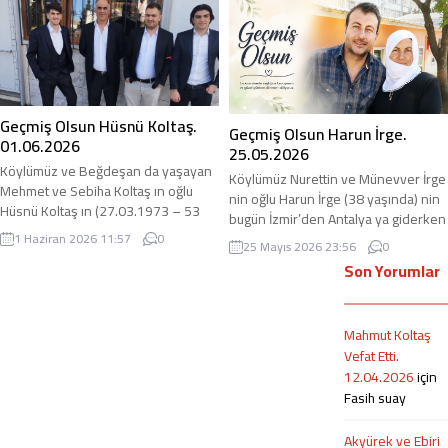
ve aile evinde kalıyor. adirli.com
Böbrek taşının kanala sıkışması
olarak kendisine geçmiş olsun diyor,
nedeni ile yatırıldığını ve ameliyat
Allahtan hayırlı şifalar diliyoruz. Ömer
olacağını öğrendik. adirli.com olarak
Ebiri : 0542 279 2954
geçmiş olsun diyor, hayırlı şifalar
diliyoruz. Cihan Çakar : 0505 471...
Geçmiş Olsun Hüsnü Koltaş.
Geçmiş Olsun Harun İrge.
01.06.2026
25.05.2026
Köylümüz ve Beğdeşan da yaşayan
Köylümüz Nurettin ve Münevver İrge
Mehmet ve Sebiha Koltaş ın oğlu
nin oğlu Harun İrge (38 yaşında) nin
Hüsnü Koltaş ın (27.03.1973 – 53
bugün İzmir’den Antalya ya giderken
yaşında) dün gece İstanbul da
eşi ve çocukları ile beraber
1 Haziran 2026 11:57
0
25 Mayıs 2026 23:56
0
evinde Beyin Kanaması geçirdiğini
Denizli’de trafik kazası geçirdiğini
Son Yorumlar
ve İstanbul Çam ve Sakura Hastanesi
öğrendik. Kendisinin ve eşinin bel
Yoğun Bakım servisinde
kısmında kırık olduğu ve ameliyat
uyutulduğunu öğrendik. Genel
olduklarını öğrendik. Çocukları eşinin
durumu ciddiyetini koruyor
Mahmut Koltaş
ve kendisinin genel durumu iyi diye
maalesef. adirli.com olarak geçmiş
Vefat Etti.
duyduk. Ailenin hepsinin Denizli’de...
olsun diyor, hayırlı şifalar diliyoruz....
12.04.2026
için
Fasih suay
Akyürek ve Ebiri