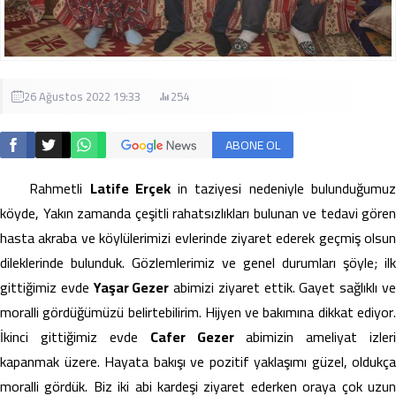
26 Ağustos 2022 19:33
254
ABONE OL
Rahmetli
Latife Erçek
in taziyesi nedeniyle bulunduğumu
köyde, Yakın zamanda çeşitli rahatsızlıkları bulunan ve tedavi gören
hasta akraba ve köylülerimizi evlerinde ziyaret ederek geçmiş olsun
dileklerinde bulunduk. Gözlemlerimiz ve genel durumları şöyle; ilk
gittiğimiz evde
Yaşar Gezer
abimizi ziyaret ettik. Gayet sağlıklı v
moralli gördüğümüzü belirtebilirim. Hijyen ve bakımına dikkat ediyor.
İkinci gittiğimiz evde
Cafer Gezer
abimizin ameliyat izleri
kapanmak üzere. Hayata bakışı ve pozitif yaklaşımı güzel, oldukça
moralli gördük. Biz iki abi kardeşi ziyaret ederken oraya çok uzun