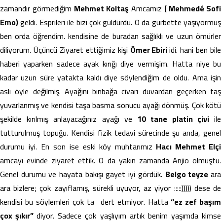
zamandır görmediğim
Mehmet Koltaş
Amcamız
( Mehmedé Sofi
Emo)
geldi. Esprileri ile bizi çok güldürdü. O da gurbette yaşıyormuş
ben orda öğrendim. kendisine de buradan sağlıklı ve uzun ömürler
diliyorum. Üçüncü Ziyaret ettiğimiz kişi
Ömer Ebiri
idi. hani ben bil
haberi yaparken sadece ayak kırığı diye vermişim. Hatta niye bu
kadar uzun süre yatakta kaldı diye söylendiğim de oldu. Ama işin
aslı öyle değilmiş. Ayağını bınbağa civarı duvardan geçerken taş
yuvarlanmış ve kendisi taşa basma sonucu ayağı dönmüş. Çok kötü
şekilde kırılmış anlayacağınız ayağı ve
10 tane platin çivi
il
tutturulmuş topuğu. Kendisi fizik tedavi sürecinde şu anda, genel
durumu iyi. En son ise eski köy muhtarımız
Hacı Mehmet Elç
amcayı evinde ziyaret ettik. O da yakın zamanda Anjio olmuştu.
Genel durumu ve hayata bakışı gayet iyi gördük.
Belgo teyze
ar
ara bizlere; çok zayıflamış, sürekli uyuyor, az yiyor :::::))))) dese de
kendisi bu söylemleri çok ta dert etmiyor. Hatta
“ez zef başı
çox şıkır”
diyor. Sadece çok yaşlıyım artık benim yaşımda kims