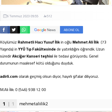
6 Temmuz 2023 09:55
512
ABONE OL
Köylümüz
Rahmetli Hacı Yusuf İlik
in oğlu
Mehmet Ali İlik
(73
Yaşında) in
YYÜ Tıp Fakültesinde
de yatırıldığını öğrendik. Uzun
süredir
Akciğer Kanseri teşhisi
ile tedavi görüyordu. Genel
durumunun maalesef kötü olduğunu duyduk.
adirli.com
olarak geçmiş olsun diyor, hayırlı şifalar diliyoruz.
M.Ali İlik: 0 (546) 938 12 00
1
| 1
mehmetaliilik2