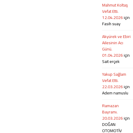
sektöründe faaliyetlerini başarıyla
1145
Mahmut Koltaş
sürdürmektedir. Güçlü ekipman
Vefat Etti.
parkı, deneyimli personeli ve
12.04.2026
için
profesyonel çalışma anlayışıyla
Fasih suay
hizmet veren firma;...
Akyürek ve Ebiri
Ailesinin Acı
Günü.
01.04.2026
için
Sait erçek
Yakup Sağlam
Vefat Etti.
22.03.2026
için
Adem namuslu
Ramazan
Bayramı.
20.03.2026
için
DOĞAN
OTOMOTİV