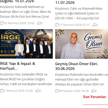
rahmet, acılı...
Düğünü. 15.07.2026
11.07.2026
Köylümüz Rahmetli Mehmet ve
Köylümüz Zahir ve Rahmetli Kitan
Kadriye Altun un oğlu Ömer Altun ile
Çelen in oğlu Mehmet Çelen in
Dursun Ali ile Esin kızı Merve Çınar
(05.05.1966 – 60 yaşında) Sol
15.07.2026 tarihinde yapılan düğün
Akciğerinde Kitle tespit edilmis ve
16 Temmuz 2026 10:03
0
11 Temmuz 2026 22:11
0
töreni ile evlenmişlerdir. adirli.com
İstanbul Bezmialem Üniversitesinde
olarak her iki aileyi tebrik ediyor,
Kemoterapi, Işın tedavi ve Akılı ilaç
genç kardeşlerimize ömür boyu
tedavisi (ümino terapi) almıştı.
mutlu bir yuva diliyoruz.
Maalesef Bölge Hastanesi’ne
09.07.2026 tarihinde yatırıldığını ve
entübe olduğunu öğrendik.
adirli.com olarak geçmiş olsun diyor,
acil...
İRGE Yapı & İnşaat &
Geçmiş Olsun Ömer Ebiri.
Harfiyat…
30.06.2026
Köylümüz Hacı Selahattin İRGE ve
Köylümüz Rahmetli Hacı Bedrettin ve
Nimet İRGE‘nin çocukları Doğan,
Hamayil Ebiri nin oğlu gurbette
Orhan, Fatih ve kardeşleri tarafından
Antalya da yaşayan Ömer Ebiri nin
işletilen İRGE Yapı & İnşaat &
30.06.3026 tarihinde Anjio olduğunu
2 Temmuz 2026 14:46
0
30 Haziran 2026 19:28
0
Hafriyat, kurulduğu günden bu yana
öğrendik. adirli.com olarak
Son Yorumlar
dürüstlük, güven ve kaliteli hizmet
kendisine geçmiş olsun diyor, acil
anlayışını ilke edinerek inşaat
şifalar diliyoruz. Ümit Ebiri: 0544 415