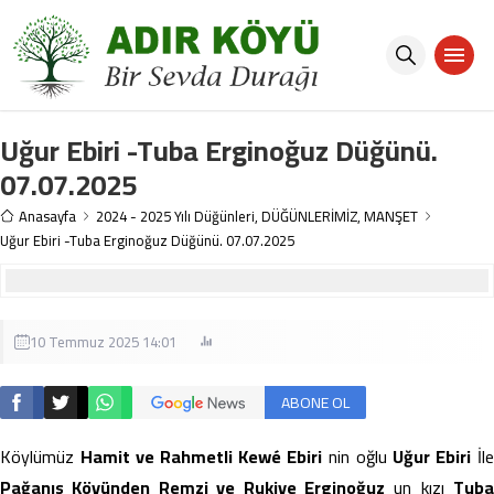
Uğur Ebiri -Tuba Erginoğuz Düğünü.
07.07.2025
Anasayfa
2024 - 2025 Yılı Düğünleri
,
DÜĞÜNLERİMİZ
,
MANŞET
Uğur Ebiri -Tuba Erginoğuz Düğünü. 07.07.2025
10 Temmuz 2025 14:01
ABONE OL
Köylümüz
Hamit ve Rahmetli Kewé Ebiri
nin oğlu
Uğur Ebiri
İle
Pağanıs Köyünden Remzi ve Rukiye Erginoğuz
un kızı
Tuba