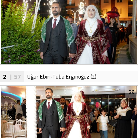
2
| 57
Uğur Ebiri-Tuba Erginoğuz (2)