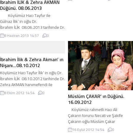
İbrahim İLİK & Zehra AKMAN
tarihinde de evlenmiştir… adirli.com
Düğünü. 08.06.2013
olarak genç çiftlere bir ömür boyu
mutluluk ve huzur diliyoruz…Kız tarafı
Köylümüz Hacı Tayfur ile
gevaş lı … Not: Düğün Töreninde
Gülnaz İlik’ in oğlu Dr.
takı merasimi zarf usulü yapıldı… bu
İbrahim İLİK 08.06.2013 tarihinde Dr.
güzel adetten dolayı damadın babası
Zehra AKMAN hanımefendi ile dünya
8 Haziran 2013 14:57
0
Timur Yıldırım...
evine girmiştir… adirli.com olarak
yeni çiftimize bir ömür boyu
mutluluklar diliyoruz… Nişan Töreni
Kına Gecesi Düğün Günü Nişan
İbrahim İlik & Zehra Akman’ ın
Görüntüleri İçin Tıklayın… adirli.com
Nişanı…08.10.2012
Köylümüz Hacı Tayfur İlik’ in oğlu Dr.
İbrahim İLİK 08.10.2012 tarihinde Dr.
Zehra AKMAN hanımefendi ile
nişanlanmıştır… Nişanlısı Van’ lı olan
8 Ekim 2012 14:54
0
Müslüm ÇAKAR’ ın Düğünü.
ibrahim kardeşime adirli.com olarak
16.09.2012
bir ömür boyu mutluluklar diliyorum…
Köylümüz rahmetli Hacı Ali
Çakarın torunu Necati ve Şakife
Çakarın oğlu Müslüm Çakar
16.09.2012 tarihinde evlenmiştir…
16 Eylül 2012 14:54
0