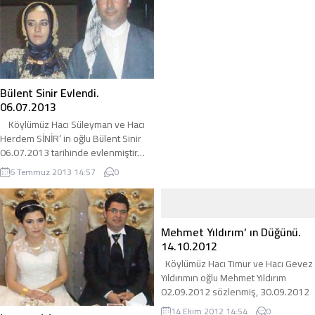
görev yapmaktadır.. Adı Emrah
Yılmaz… adirli.com
Bülent Sinir Evlendi.
06.07.2013
Köylümüz Hacı Süleyman ve Hacı
Herdem SİNİR’ in oğlu Bülent Sinir
06.07.2013 tarihinde evlenmiştir…
gelin tarafı Diyarbakır lı olan
6 Temmuz 2013 14:57
0
köylülerimize adirli.com olarak hayırlı
olsun diyor, genç çiftimize bir ömür
boyu mutluluklar diliyorum… Not:
Rahatsızlığım dolayısı ile fotoları ben
Mehmet Yıldırım’ ın Düğünü.
çekemedim… bazı fotolardaki
14.10.2012
karanlık poz olayı bu sebepten
Köylümüz Hacı Timur ve Hacı Gevez
ibarettir…
Yıldırımın oğlu Mehmet Yıldırım
02.09.2012 sözlenmiş, 30.09.2012
tarihinde nişanlanmış ve 14.10.2012
14 Ekim 2012 14:54
0