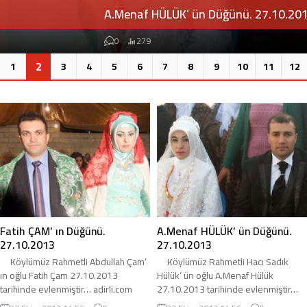
A.Menaf HÜLÜK’ ün Düğünü. 27.10.2013
0
279
2
1
3
4
5
6
7
8
9
10
11
12
Fatih ÇAM’ ın Düğünü.
A.Menaf HÜLÜK’ ün Düğünü.
27.10.2013
27.10.2013
Köylümüz Rahmetli Abdullah Çam’
Köylümüz Rahmetli Hacı Sadık
ın oğlu Fatih Çam 27.10.2013
Hülük‘ ün oğlu A.Menaf Hülük
tarihinde evlenmiştir… adirli.com
27.10.2013 tarihinde evlenmiştir…
olarak genç çiftimize ömür boyu
adirli.com olarak mutluluklar