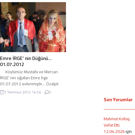
gelin tarafı Xıcişk Köyünden olan
Çakar ailesine ve gelinle damada
adirli.com olarak bir ömür boyu
mutluluklar diliyoruz… adirli.com
Emre İRGE’ nin Düğünü…
01.07.2012
Köylümüz Mustafa ve Mercan
İRGE’ nin oğulları Emre İrge
01.07.2012 evlenmiştir… Özalplı
olan gelin ve Emre kardeşimize
1 Temmuz 2012 14:54
0
adirli.com olarak bir ömür boyu
Son Yorumlar
mutluluk ve huzur diliyoruz… sizlere
düğünden bir kaç fotoğraf
sunuyoruz… Not: Düğünde takı
Mahmut Koltaş
törenini zarf usulü yapan Düğün
Vefat Etti.
Sahibi Mustafa İRGE’ ye böyle güzel
12.04.2026
için
bir uygulamaya vesile olup gelenlere