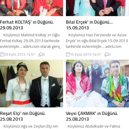
Ferhat KOLTAŞ’ ın Düğünü.
Bilal Erçek’ in Düğünü…
29.09.2013
15.09.2013
Köylümüz Mahmut Koltaş’ ın Oğlu
Köylümüz Hacı Ferzende ve Azize
Ferhat Koltaş 29.09.2013 tarihinde
Erçek’ in oğlu Bilal Erçek 15.09.2013
evlenmiştir… adirli.com olarak genç
tarihinde evlenmiştir… adirli.com
çiftimize bir ömür boyu mutluluklar
olarak genç çiftimize bir ömür boyu
29 Eylül 2013 14:57
0
15 Eylül 2013 14:57
0
diliyoruz… Not: gelin tarafı patnos
mutluluk diliyoruz… adirli.com
lu… ...
Reşat Elçi’ nin Düğünü.
Veysi ÇAKMAK’ ın Düğünü.
25.08.2013
25.08.2013
Köylümüz Ağa ve Zeytun Elçi nin
Köylümüz Abdulkadir ve Fatma