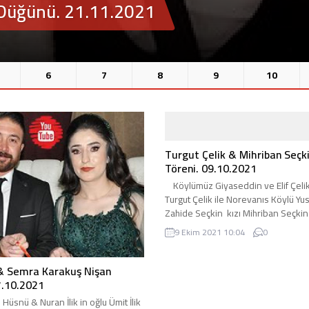
n Töreni. 27.10.2021
6
7
8
9
10
Turgut Çelik & Mihriban Seçk