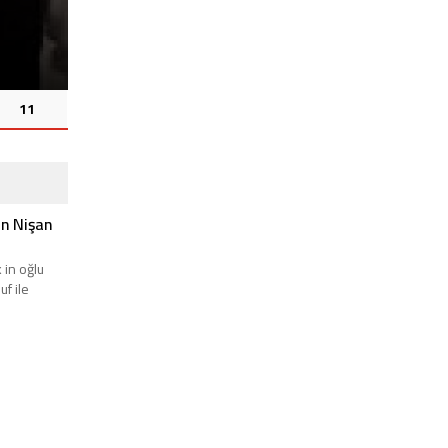
Turgut Çelik & Mihriban Seçkin 
0
645
11
in Nişan