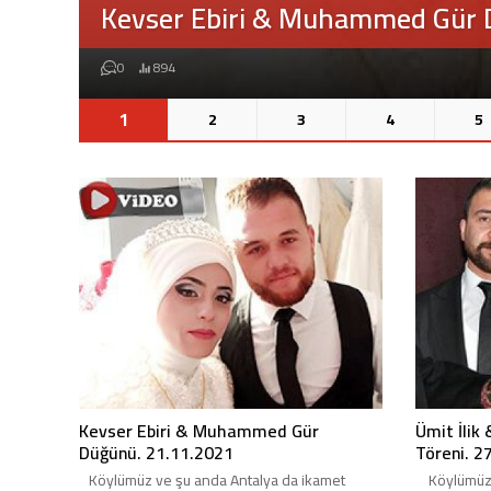
Ümit İlik & Semra Karakuş Nişa
0
1.115
2
1
3
4
5