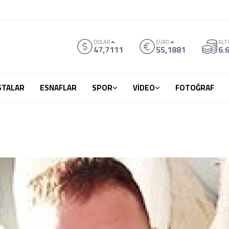
DOLAR
EURO
ALT
47,7111
55,1881
6.
STALAR
ESNAFLAR
SPOR
VİDEO
FOTOĞRAF