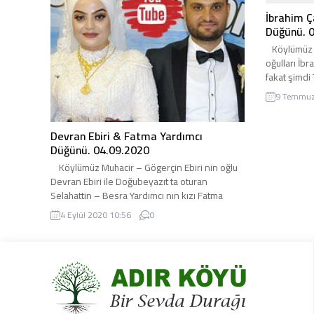
boyu mutlu ve huzurlu bir yaşam diliyoruz.
ediyoruz. G
Kına Gecesi Videolar… Bu Videoyu Net Bir...
mutlulukl
İbrahim 
Düğünü. 
Köylümüz H
oğulları İbr
fakat şimdi
İsmail-Fad
9 Temmuz
09.08.2020 
adirli.com h
gençlerimiz
Devran Ebiri & Fatma Yardımcı
bir birlikte
Düğünü. 04.09.2020