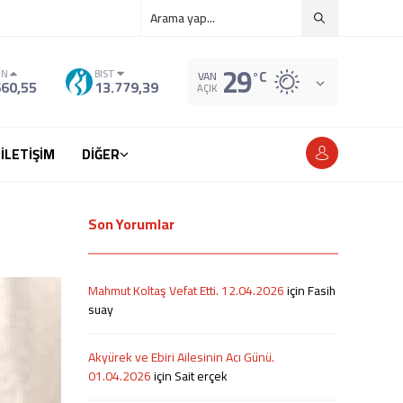
29
°C
IN
BIST
VAN
660,55
13.779,39
AÇIK
İLETİŞİM
DİĞER
Son Yorumlar
Mahmut Koltaş Vefat Etti. 12.04.2026
için
Fasih
suay
Akyürek ve Ebiri Ailesinin Acı Günü.
01.04.2026
için
Sait erçek