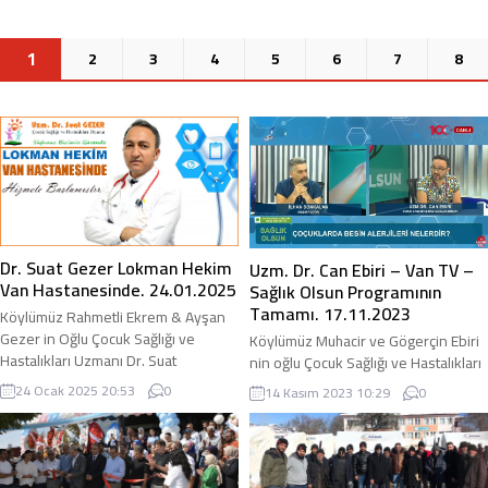
2
1
3
4
5
6
7
8
Dr. Suat Gezer Lokman Hekim
Uzm. Dr. Can Ebiri – Van TV –
Van Hastanesinde. 24.01.2025
Sağlık Olsun Programının
Tamamı. 17.11.2023
Köylümüz Rahmetli Ekrem & Ayşan
Gezer in Oğlu Çocuk Sağlığı ve
Köylümüz Muhacir ve Gögerçin Ebiri
Hastalıkları Uzmanı Dr. Suat
nin oğlu Çocuk Sağlığı ve Hastalıkları
Gezer 24.01.2025 tarihi itibari ile
Uzmanı Can Ebiri nin 17.11.2023
24 Ocak 2025 20:53
0
14 Kasım 2023 10:29
0
Özel Lokman Hekim Van Hastanesi
Cuma günü Saat : 17.00 da Van TV de
Çocuk Kliniğinde hasta kabulüne
Sağlık Olsun isimli programda canlı
başlamıştır. adirli.com olarak yeni
yayın konuğu oldu. adirli.com olarak
görev yerinde hayırlı ve bol
kendisine başarılar diliyoruz.