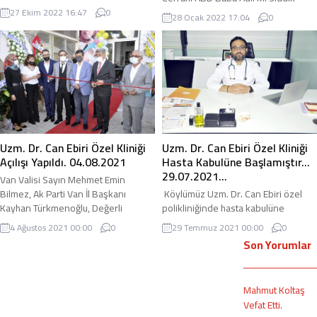
ederek Çocuk Sağlığı ve Hastalıkları
İLİKLERDEN Op. Dr. Duygu MERGAN
27 Ekim 2022 16:47
0
28 Ocak 2022 17:04
0
konusunda bilgi sahibi olabilrsiniz.
İLİKLERDEN ( Gelinimiz) Hekimlik
DİĞER TÜM VİDEOLARI İÇİN LÜTFEN
Branşı: Göğüs Cerrahi Görev Yeri:
ALTTAKİ RESME TIKLAYIN…
YYÜ Baba Adı: ……………….. Uzm. Dr.
www.canebiri.com
Suat GEZER Hekimlik Branşı: Çocuk
Hastalıkları Görev Yeri:...
Uzm. Dr. Can Ebiri Özel Kliniği
Uzm. Dr. Can Ebiri Özel Kliniği
Açılışı Yapıldı. 04.08.2021
Hasta Kabulüne Başlamıştır…
29.07.2021…
Van Valisi Sayın Mehmet Emin
Bilmez, Ak Parti Van İl Başkanı
Köylümüz Uzm. Dr. Can Ebiri özel
Kayhan Türkmenoğlu, Değerli
polikliniğinde hasta kabulüne
Büyüklerimiz, Dostlarımız,
başlamıştır. Adres: Van Şehir
4 Ağustos 2021 00:00
0
29 Temmuz 2021 00:00
0
Akrabalarımız ve Arkadaşlarımızın
Stadyumu karşısında, Urartu Göz
Son Yorumlar
katılımı ile Köylümüz Uzm. Dr. Can
Merkezi yapışığında ve TUİK
Ebiri nin özel kliniğin açılışı
yapışığındadır. Çocuklarınızı gönül
04.08.2021 tarihinde yapıldı.
rahatlığı ile götürebileceğiniz
Mahmut Koltaş
adirli.com olarak Van için hayırlı
poliklinikte Muayene, Acil Müdahale
Vefat Etti.
olmasını diliyor, kendisine de hayırlı
ve Müşahade hizmetleri ile beraber