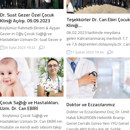
kazançlar diliyoruz. RANDEVU İÇİN
Yaklaşık 3 yıldır kendisine ait özel
TIKLAYIN…
çocuk kliniğinde hizmet veren Can...
Dr. Suat Gezer Özel Çocuk
Teşekkürler Dr. Can Ebiri Çocuk
Kliniği Açılışı. 09.09.2023
Kliniği…
Köylümüz Rahmetli Ekrem & Ayşan
06.02.2023 tarihinde meydana
Gezer in Oğlu Çocuk Sağlığı ve
gelen Kahramanmaraş merkezli 7,7
Hastalıkları Uzmanı Dr. Suat Gezer e
ve 7,6 depremleri dolayısıyla Dr. Can
ait İki Nisan Caddesi Terzioğlu
25 Eylül 2023 19:22
1
EBİRİ çocuk kliniği olarak
Kavşağı civarında Özel Çocuk Kliniği
17 Şubat 2023 19:34
0
depremzede halkımıza tıbbi ve
açılışı yapıldı. 09.09.2023 tarih saat:
insani yardım yapmak üzere
14.00 te yapılan açılış törenine Ak
11.06.2023 tarihinde 3 araçlık
Parti Eski İl Başkanı Av. Zahir
gönüllü doktor, hemşire ve
Soğanda, YYÜ Başhekimi Prof. Dr.
yardımsever ekip ile bölgeye
Kamuran...
hareket ettik. Türkiye’nin çeşitli
şehirlerinden kliniğimize yapılan
yardımları afet bölgesindeki
Çocuk Sağlığı ve Hastalıkları.
halkımıza ulaştırdık. Bu...
Doktor ve Eczacılarımız
Uzm. Dr. Can EBİRİ
Doktor ve Eczacılarımız Doç. Dr. Ümit
Köylümüz Çocuk Sağlığı ve
Haluk İLİKLERDEN Hekimlik Branşı:
Hastalıkları Uzmanı Dr. Can EBİRİ nin
Genel Cerrahi Görev Yeri: YYÜ Genel
Youtube ve Kendi web sitesini takip
Cerrahi ABD Baba Adı: M. Sıddık