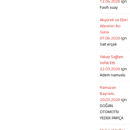
12.04.2026
için
ve bol kazançlar diliyoruz. İletişim ve
tahlil ve tetkik hizmetleri de
Fasih suay
Randevu...
veilmektedir. SGK ile sözleşmesi
bulunmadığı için hizmetler ücrete
tabiidir....
Akyürek ve Ebiri
Ailesinin Acı
Günü.
01.04.2026
için
Sait erçek
Yakup Sağlam
Vefat Etti.
22.03.2026
için
Adem namuslu
Ramazan
Bayramı.
20.03.2026
için
DOĞAN
OTOMOTİV
YEDEK PARÇA