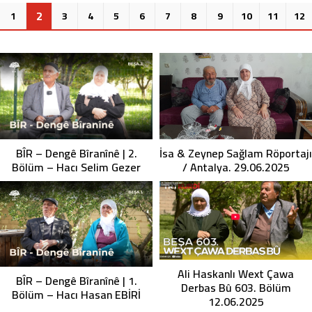
2
1
3
4
5
6
7
8
9
10
11
12
İsa & Zeynep Sağlam Röportajı
BÎR – Dengê Bîranînê | 2.
/ Antalya. 29.06.2025
Bölüm – Hacı Selim Gezer
Ali Haskanlı Wext Çawa
BÎR – Dengê Bîranînê | 1.
Derbas Bû 603. Bölüm
Bölüm – Hacı Hasan EBİRİ
12.06.2025