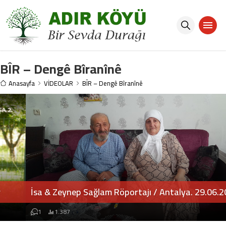
BÎR – Dengê Bîranînê
Anasayfa
VİDEOLAR
BÎR – Dengê Bîranînê
İsa & Zeynep Sağlam Röportajı / Antalya. 29.06.2025
1
1.387