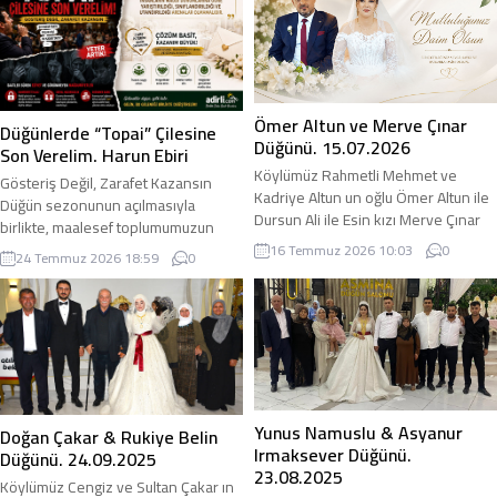
Ömer Altun ve Merve Çınar
Düğünlerde “Topai” Çilesine
Düğünü. 15.07.2026
Son Verelim. Harun Ebiri
Köylümüz Rahmetli Mehmet ve
Gösteriş Değil, Zarafet Kazansın
Kadriye Altun un oğlu Ömer Altun ile
Düğün sezonunun açılmasıyla
Dursun Ali ile Esin kızı Merve Çınar
birlikte, maalesef toplumumuzun
15.07.2026 tarihinde yapılan düğün
kanayan yaralarından biri olan
16 Temmuz 2026 10:03
0
24 Temmuz 2026 18:59
0
töreni ile evlenmişlerdir. adirli.com
“Topai” —yani bağırma usulüyle takı
olarak her iki aileyi tebrik ediyor,
ilan etme geleneği— yeniden
genç kardeşlerimize ömür boyu
hortladı. Sevdiklerimizin en mutlu
mutlu bir yuva diliyoruz.
günlerine ortak olmak, sevinçlerini
paylaşmak için gittiğimiz düğünler;
sırf bu çağ dışı adet yüzünden
gecenin sonuna doğru koca bir
eziyete dönüşüyor. Sırf “desinler”...
Yunus Namuslu & Asyanur
Doğan Çakar & Rukiye Belin
Irmaksever Düğünü.
Düğünü. 24.09.2025
23.08.2025
Köylümüz Cengiz ve Sultan Çakar ın