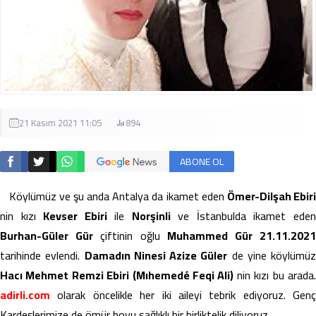
21 Kasım 2021 11:05
894
ABONE OL
Köylümüz ve şu anda Antalya da ikamet eden
Ömer-Dilşah Ebir
nin kızı
Kevser Ebiri
ile
Norşinli
ve İstanbulda ikamet ede
Burhan-Güler Gür
çiftinin oğlu
Muhammed Gür 21.11.202
tarihinde evlendi.
Damadın Ninesi Azize Güler
de yine köylümüz
Hacı Mehmet Remzi Ebiri (Mıhemedé Feqi Ali)
nin kızı bu arada
adirli.com
olarak öncelikle her iki aileyi tebrik ediyoruz. Genç
Kardeşlerimize de ömür boyu sağlıklı bir birliktelik diliyoruz.