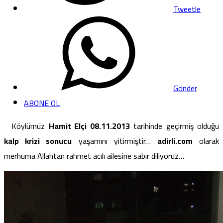
Tweetle
Gönder
ABONE OL
Köylümüz
Hamit Elçi 08.11.2013
tarihinde geçirmiş olduğu
kalp krizi sonucu
yaşamını yitirmiştir…
adirli.com
olarak
merhuma Allahtan rahmet acılı ailesine sabır diliyoruz…