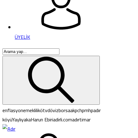
ÜYELİK
enflasyon
emeklilik
ötv
döviz
borsa
akp
chp
mhp
adır
köyü
Yaylıyaka
Harun Ebiri
adirli.com
adır
timar