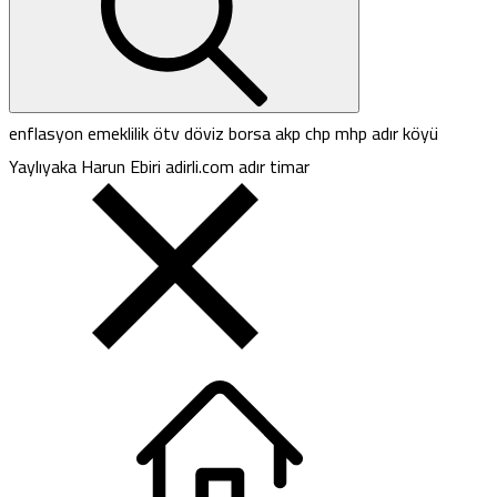
enflasyon
emeklilik
ötv
döviz
borsa
akp
chp
mhp
adır köyü
Yaylıyaka
Harun Ebiri
adirli.com
adır
timar