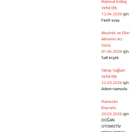
ailesine başsağlığı diliyoruz. Cenaze
Mahmut Koltaş
adirli.com olarak merhuma Allah’tan
bugün İstanbul dan Van gelecek ve
Vefat Etti.
rahmet kederli ailesine başsağlığı
Tewledér...
12.04.2026
için
diliyoruz. Bu zorlu süreçte yıpranan
Fasih suay
ailesine...
Akyürek ve Ebiri
Ailesinin Acı
Günü.
01.04.2026
için
Sait erçek
Yakup Sağlam
Vefat Etti.
22.03.2026
için
Adem namuslu
Ramazan
Bayramı.
20.03.2026
için
DOĞAN
OTOMOTİV