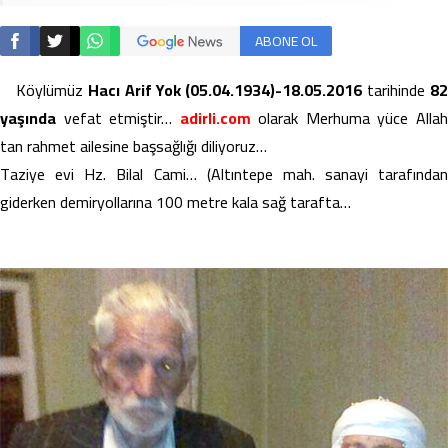
ABONE OL
Köylümüz
Hacı Arif Yok (05.04.1934)-18.05.2016
tarihinde
8
yaşında
vefat etmiştir…
adirli.com
olarak Merhuma yüce Alla
tan rahmet ailesine başsağlığı diliyoruz…
Taziye evi Hz. Bilal Cami… (Altıntepe mah. sanayi tarafından
giderken demiryollarına 100 metre kala sağ tarafta…