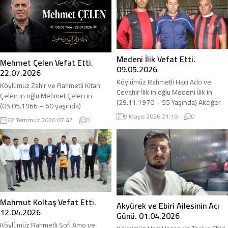
Medeni İlik Vefat Etti.
Mehmet Çelen Vefat Etti.
09.05.2026
22.07.2026
Köylümüz Rahmetli Hacı Ado ve
Köylümüz Zahir ve Rahmetli Kitan
Cevahir İlik in oğlu Medeni İlik in
Çelen in oğlu Mehmet Çelen in
(29.11.1970 – 55 Yaşında) Akciğer
(05.05.1966 – 60 yaşında)
İltihaplanması sonucu hastaneye
Akciğerinde Kitle yüzünden İstanbul
9 Mayıs 2026 21:10
0
22 Temmuz 2026 07:47
0
başvurmuş şeker komasına girmiş
Bezmialem Üniversitesinde
akabinde böbrek yetmezliği gelişmiş
03.03.2025 tarihinde Ameliyat olmuş
ve sonrasında entübe edilmişti.
ve tedavi görmüştü. 09.07.2026
Medeni abimizin maalesef bugün
tarihinde rahatsızlanmış ve Bölge
(09.05.2026) vefat ettiğini öğrendik.
Hastanesi yoğun bakım servisinde
1 yıldır Bursa ya taşınmış orada
yatıyordu. 22.07.2026 tarihinde
çalışıyordu. adirli.com olarak
maalesef vefat ettiğini öğrendik.
Merhuma...
adirli.com olarak Merhuma Allahtan
Mahmut Koltaş Vefat Etti.
Akyürek ve Ebiri Ailesinin Acı
rahmet, acılı...
12.04.2026
Günü. 01.04.2026
Köylümüz Rahmetli Sofi Amo ve