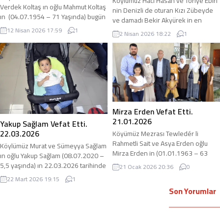
Köylümüz Hacı Hasan ve Toriye Ebiri
Verdek Koltaş ın oğlu Mahmut Koltaş
nin Denizli de oturan Kızı Zübeyde
ın (04.07.1954 – 71 Yaşında) bugün
ve damadı Bekir Akyürek in en
12.04.2026 tarihinde vefat ettiğini
büyük oğlu Haktan Akyürek in
12 Nisan 2026 17:59
1
2 Nisan 2026 18:22
1
öğrendik. Bir yıl önce YYÜ de ağır bir
(15.03.1999 – 27 yaşında) ettiğini
beyin ameliyatı olmuştu.. Cenaze bu
öğrendik. Hastaneye nöroloji
akşam Adır Köyünde
servisine yatmış ve maalesef
defnedilecektir. Taziye Adır Köyü
hastanede taburcu olacağı gün vefat
Taziye Evinde olacaktır. adirli.com
ettiğini öğrendik. 7 aylık evliydi.
olarak Merhuma Allah’tan rahmet
adirli.com olarak Merhuma Allah’tan
ailesine...
rahmet,...
Mirza Erden Vefat Etti.
21.01.2026
Yakup Sağlam Vefat Etti.
22.03.2026
Köyümüz Mezrası Tewledér li
Rahmetli Sait ve Asya Erden oğlu
Köylümüz Murat ve Sümeyya Sağlam
Mirza Erden in (01.01.1963 – 63
ın oğlu Yakup Sağlam (08.07.2020 –
yaşında) 21.01.2026 tarihinde
5,5 yaşında) ın 22.03.2026 tarihinde
21 Ocak 2026 20:36
0
tedavi gördüğü İstanbulda vefat
vefat ettiğini öğrendik Doğum
22 Mart 2026 19:15
1
ettiğini öğrendik. Uzun süredir Mide
esnasında uzun süre nefessiz
Son Yorumlar
Kanseri şikayeti ile tedavi
kaldığı için doğumdan itibaren
görüyordu. adirli.com olarak
maalesef vücut fonksiyonlarını
Merhuma Allahtan rahmet, acılı
kullanamıyor ve yatalak durumda idi.