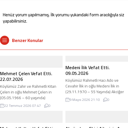
Henüz yorum yapılmamış. İlk yorumu yukarıdaki form aracılığıyla siz
yapabilirsiniz.
Benzer Konular
Medeni İlik Vefat Etti.
09.05.2026
Mehmet Çelen Vefat Etti.
22.07.2026
Köylümüz Rahmetli Hacı Ado ve
Cevahir İlik in oğlu Medeni İlik in
Köylümüz Zahir ve Rahmetli Kitan
(29.11.1970 – 55 Yaşında) Akciğer
Çelen in oğlu Mehmet Çelen in
İltihaplanması sonucu hastaneye
(05.05.1966 – 60 yaşında)
9 Mayıs 2026 21:10
0
başvurmuş şeker komasına girmiş
Akciğerinde Kitle yüzünden İstanbul
22 Temmuz 2026 07:47
0
akabinde böbrek yetmezliği gelişmiş
Bezmialem Üniversitesinde
ve sonrasında entübe edilmişti.
03.03.2025 tarihinde Ameliyat olmuş
Medeni abimizin maalesef bugün
ve tedavi görmüştü. 09.07.2026
(09.05.2026) vefat ettiğini öğrendik.
tarihinde rahatsızlanmış ve Bölge