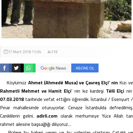
17 Mart 2018 11:04
218
ABONE OL
Köylümüz
Ahmet (Ahmedé Musa) ve Çavreş Elçi’ nin
Kızı v
Rahmetli Mehmet ve Hamit Elçi
‘ nin kız kardeşi
Télli Elçi
nin
07.03.2018
tarihinde vefat ettiğini öğrendik. İstanbul / Esenyurt /
Pınar mahallesinde oturuyorlar. Cenaze İstanbulda defnedilmiş.
Caniklilerin gelini.
adirli.com
olarak merhumeye Yüce Allah ta
rahmet ailesine başsağlığı diliyoruz…
Bizlere bu haberi veren ve bu videoları ulaştıran Çataklı ve