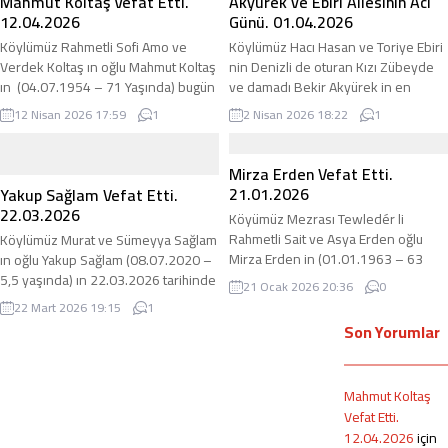
Mahmut Koltaş Vefat Etti.
Akyürek ve Ebiri Ailesinin Acı
1 yıldır Bursa ya taşınmış orada
Hastanesi yoğun bakım servisinde
12.04.2026
Günü. 01.04.2026
çalışıyordu. adirli.com olarak
yatıyordu. 22.07.2026 tarihinde
Köylümüz Rahmetli Sofi Amo ve
Köylümüz Hacı Hasan ve Toriye Ebiri
Merhuma...
maalesef vefat ettiğini öğrendik.
Verdek Koltaş ın oğlu Mahmut Koltaş
nin Denizli de oturan Kızı Zübeyde
adirli.com olarak Merhuma Allahtan
ın (04.07.1954 – 71 Yaşında) bugün
ve damadı Bekir Akyürek in en
rahmet, acılı...
12.04.2026 tarihinde vefat ettiğini
büyük oğlu Haktan Akyürek in
12 Nisan 2026 17:59
1
2 Nisan 2026 18:22
1
öğrendik. Bir yıl önce YYÜ de ağır bir
(15.03.1999 – 27 yaşında) ettiğini
beyin ameliyatı olmuştu.. Cenaze bu
öğrendik. Hastaneye nöroloji
akşam Adır Köyünde
servisine yatmış ve maalesef
Mirza Erden Vefat Etti.
defnedilecektir. Taziye Adır Köyü
hastanede taburcu olacağı gün vefat
21.01.2026
Yakup Sağlam Vefat Etti.
Taziye Evinde olacaktır. adirli.com
ettiğini öğrendik. 7 aylık evliydi.
22.03.2026
Köyümüz Mezrası Tewledér li
olarak Merhuma Allah’tan rahmet
adirli.com olarak Merhuma Allah’tan
Rahmetli Sait ve Asya Erden oğlu
Köylümüz Murat ve Sümeyya Sağlam
ailesine...
rahmet,...
Mirza Erden in (01.01.1963 – 63
ın oğlu Yakup Sağlam (08.07.2020 –
yaşında) 21.01.2026 tarihinde
5,5 yaşında) ın 22.03.2026 tarihinde
21 Ocak 2026 20:36
0
tedavi gördüğü İstanbulda vefat
vefat ettiğini öğrendik Doğum
22 Mart 2026 19:15
1
ettiğini öğrendik. Uzun süredir Mide
esnasında uzun süre nefessiz
Son Yorumlar
Kanseri şikayeti ile tedavi
kaldığı için doğumdan itibaren
görüyordu. adirli.com olarak
maalesef vücut fonksiyonlarını
Merhuma Allahtan rahmet, acılı
kullanamıyor ve yatalak durumda idi.
Mahmut Koltaş
ailesine başsağlığı diliyoruz. Cenaze
adirli.com olarak merhuma Allah’tan
Vefat Etti.
bugün İstanbul dan Van gelecek ve
rahmet kederli ailesine başsağlığı
12.04.2026
için
Tewledér...
diliyoruz. Bu zorlu süreçte yıpranan