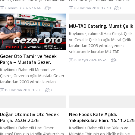
işletilen İRGE Yapı & İnşaat &
Sanayi Sitesi’nde kurulan Oto Deniz
2 Temmuz 2026 14:46
0
26 Haziran 2026 17:48
0
Hafriyat, kurulduğu günden bu yana
Oto Yedek Parça, 40 yılı aşkın
dürüstlük, güven ve kaliteli hizmet
tecrübesiyle otomotiv yedek parça
anlayışını ilke edinerek inşaat
sektörünün köklü ve güvenilir
MU-TAD Catering. Murat Çelik
sektöründe faaliyetlerini başarıyla
kuruluşlarından biri olmayı
Köylümüz, rahmetli Hacı Cimşit Çelik
sürdürmektedir. Güçlü ekipman
başarmıştır. Bugün işletme; Fesih
ve Cevahir Çelik‘in oğlu Murat Çelik
parkı, deneyimli personeli ve
Ebiri, Deniz Ebiri ve Davut Ebiri
tarafından 2005 yılında yemek
profesyonel çalışma anlayışıyla
tarafından...
sektöründe kurulan MU-TAD
hizmet veren firma;...
Gezer Oto Tamir ve Yedek
Catering, bugün bölgenin önde
25 Mayıs 2026 05:49
0
Parça – Mustafa Gezer.
gelen toplu yemek üretim
Köylümüz Rahmetli Mehmet ve
firmalarından biri olarak hizmet
Çavreş Gezer in oğlu Mustafa Gezer
vermektedir. 5.000 m² açık alan
tarafından 2000 yılında kurulan
üzerine kurulu tesis, 600 m² kapalı
Gezer Oto: Isuzu ve Mitsubishi
üretim alanına sahip olup günlük
15 Haziran 2026 16:03
0
Araçları üzerine Servis ve Yedek
30.000 kişilik yemek üretim...
Parça hizmeti vermektedir. adirli.com
olarak kendisine hayırlı ve bol
kazançlar diliyoruz. Mustafa Gezer :
Doğan Otomotiv Oto Yedek
Neo Foods Kafe Açıldı.
0542 842 3535 – 0541 973 8196
Parça. 24.03.2026
Yakup&Kübra Ebiri. 14.11.2025
Rahmetli Mehmet Gezer ve
Köylümüz Rahmetli Hacı Ömer
Köylümüz Rahmetli Hacı Yakup ve
Rahmetli...
(Kultas) Deniz in iki oğlu Abdurrahim
Mürşide Ebiri nin en küçük oğlu ve