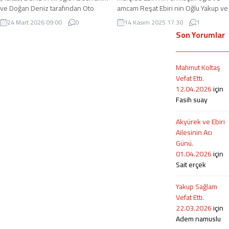
ve Doğan Deniz tarafından Oto
amcam Reşat Ebiri nin Oğlu Yakup ve
sanayi sitesinde oto yedek parça
Gelini Kübra tarafından Geleneksel
24 Mart 2026 09:00
0
14 Kasım 2025 17:30
1
alanında Doğan Otomotiv ismi ile
Dünya Lezetleri üzerine konsepti
Son Yorumlar
yaklaşık 10 yıldır hizmet veriyor.
olan Neo Foods Kafe isimli kafenin
Ağırlıklı olarak Ford Transit V363,
14.11.2025 tarihinde açılışına
Cournet, Courier, Focus, Fiesta ile
katıldık. Açılış Tuşba Eski Belediye
Mahmut Koltaş
VOLVO Yedek Parçaları üzerine
Başkanı Fevzi Özgökçe, Aile
Vefat Etti.
hizmet vermektedir… Ayrıca Çelik
Bireyleri, Akraba ve Hısımların
12.04.2026
için
Akü Yetkili...
yoğun...
Fasih suay
Akyürek ve Ebiri
Ailesinin Acı
Günü.
01.04.2026
için
Sait erçek
Yakup Sağlam
Vefat Etti.
22.03.2026
için
Adem namuslu