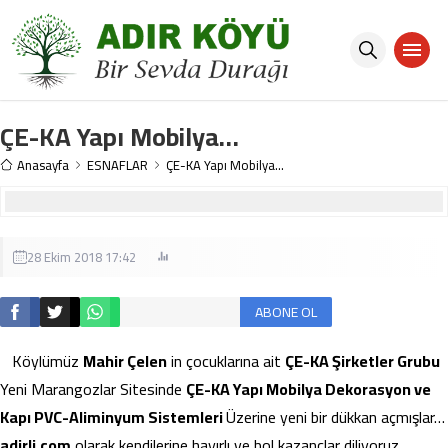
ÇE-KA Yapı Mobilya…
Anasayfa
ESNAFLAR
ÇE-KA Yapı Mobilya…
28 Ekim 2018 17:42
ABONE OL
Köylümüz
Mahir Çelen
in çocuklarına ait
ÇE-KA Şirketler Grubu
Yeni Marangozlar Sitesinde
ÇE-KA Yapı Mobilya Dekorasyon ve
Kapı PVC-Aliminyum Sistemleri
Üzerine yeni bir dükkan açmışlar…
adirli.com
olarak kendilerine hayırlı ve bol kazançlar diliyoruz…