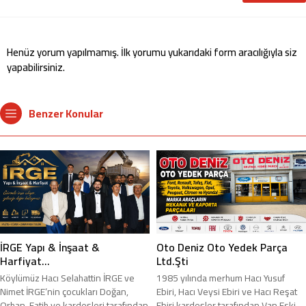
Henüz yorum yapılmamış. İlk yorumu yukarıdaki form aracılığıyla siz
yapabilirsiniz.
Benzer Konular
İRGE Yapı & İnşaat &
Oto Deniz Oto Yedek Parça
Harfiyat…
Ltd.Şti
Köylümüz Hacı Selahattin İRGE ve
1985 yılında merhum Hacı Yusuf
Nimet İRGE‘nin çocukları Doğan,
Ebiri, Hacı Veysi Ebiri ve Hacı Reşat
Orhan, Fatih ve kardeşleri tarafından
Ebiri kardeşler tarafından Van Eski