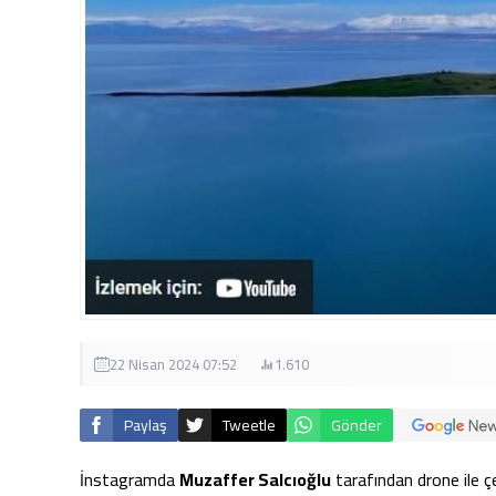
Salonu. Murat Çelik. 11.03.2024
22 Nisan 2024 07:52
1.610
Paylaş
Tweetle
Gönder
İnstagramda
Muzaffer Salcıoğlu
tarafından drone ile çe