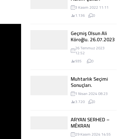
Köroğlu. 26.07.2023
26 Temmuz 2023
12:52
935
0
Muhtarlık Seçimi
Sonuçları.
31.03.2024
1 Nisan 2024 08:23
3.720
0
ARYAN SERHED –
MÊKRAN
29 Kasım 2024 14:55
1.554
0