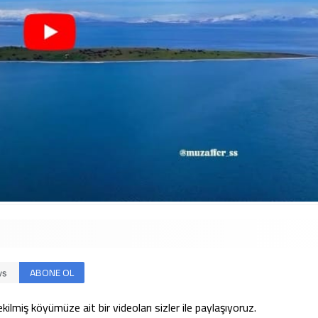
Göl, Tekne ve Adır Köyü. 01.10.2022
ABONE OL
kilmiş köyümüze ait bir videoları sizler ile paylaşıyoruz.