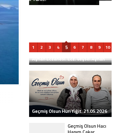
Mahmut Koltas
5
1
2
3
4
6
7
8
9
10
Ayhan Eczanesi. Ecz. Veysel Ayhan
Geçmiş Olsun Huri Yiğit. 21.05.2026
Geçmiş Olsun Hacı
Hanım Çakar.
02.11.2022
3 Kasım 2022 11:11
1.136
0
Geçmiş Olsun Ali