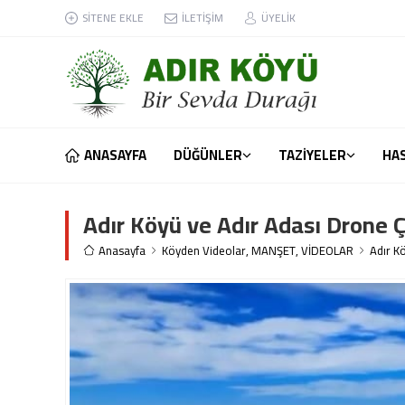
SİTENE EKLE
İLETİŞİM
ÜYELİK
ANASAYFA
DÜĞÜNLER
TAZİYELER
HA
Adır Köyü ve Adır Adası Drone Ç
Anasayfa
Köyden Videolar
,
MANŞET
,
VİDEOLAR
Adır K
bdulkadir Yıldırım ve
Altın Palas Düğün ve Kongre
.2023