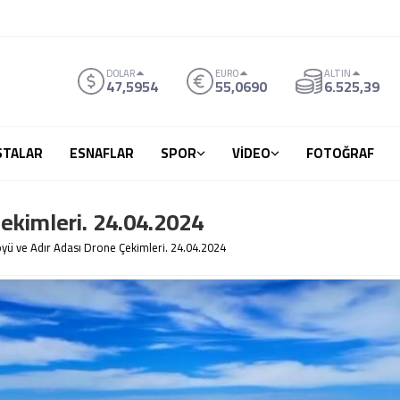
DOLAR
EURO
ALTIN
47,5954
55,0690
6.525,39
STALAR
ESNAFLAR
SPOR
VİDEO
FOTOĞRAF
ekimleri. 24.04.2024
öyü ve Adır Adası Drone Çekimleri. 24.04.2024
Kinyazé Hemidé Feti… 
de Bir Tarih..