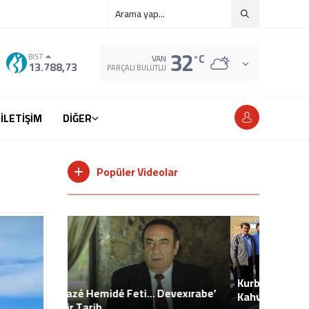
32
°C
BIST
VAN
13.788,73
PARÇALI BULUTLU
İLETİŞİM
DİĞER
Popüler Videolar
Red Gar
Çelik. 1
Kurban Bayramı Namazına ve
Devexırabe’
Kahvaltısına Davet… Muhtar