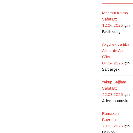
sektöründe faaliyetlerini başarıyla
şifalar diliyoruz. Ümit Ebiri: 0544 415
sürdürmektedir. Güçlü ekipman
1145
Mahmut Koltaş
parkı, deneyimli personeli ve
Vefat Etti.
profesyonel çalışma anlayışıyla
12.04.2026
için
hizmet veren firma;...
Fasih suay
Akyürek ve Ebiri
Ailesinin Acı
Günü.
01.04.2026
için
Sait erçek
Yakup Sağlam
Vefat Etti.
22.03.2026
için
Adem namuslu
Ramazan
Bayramı.
20.03.2026
için
DOĞAN