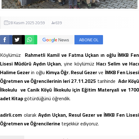
28 Kasım 2025 20:59
639
ABONE OL
Köylümüz
Rahmetli Kamil ve Fatma Uçkan ın oğlu İMKB Fe
Lisesi Müdürü Aydın Uçkan
, yine köylümüz
Hacı Selim ve Hacı
Halime Gezer
in oğlu
Kimya Öğr. Resul Gezer
ve
İMKB Fen Lises
Öğretmen ve Öğrencilerinin leri 27.11.2025
tarihinde
Adır Köyü
İlkokulu ve Canik Köyü İlkokulu için Eğitim Materyali ve 1700
adet Kitap
götürdüğünü öğrendik.
adirli.com
olarak
Aydın Uçkan, Resul Gezer ve İMKB Fen Lises
Öğretmen ve Öğrencilerine
teşekkür ediyoruz.