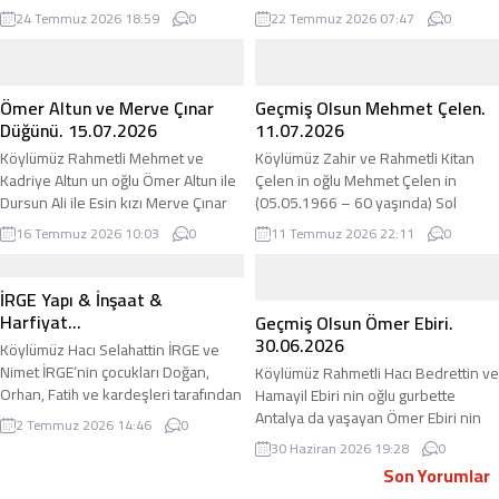
kanayan yaralarından biri olan
Akciğerinde Kitle yüzünden İstanbul
24 Temmuz 2026 18:59
0
22 Temmuz 2026 07:47
0
“Topai” —yani bağırma usulüyle takı
Bezmialem Üniversitesinde
ilan etme geleneği— yeniden
03.03.2025 tarihinde Ameliyat olmuş
hortladı. Sevdiklerimizin en mutlu
ve tedavi görmüştü. 09.07.2026
günlerine ortak olmak, sevinçlerini
tarihinde rahatsızlanmış ve Bölge
Ömer Altun ve Merve Çınar
Geçmiş Olsun Mehmet Çelen.
paylaşmak için gittiğimiz düğünler;
Hastanesi yoğun bakım servisinde
Düğünü. 15.07.2026
11.07.2026
sırf bu çağ dışı adet yüzünden
yatıyordu. 22.07.2026 tarihinde
Köylümüz Rahmetli Mehmet ve
Köylümüz Zahir ve Rahmetli Kitan
gecenin sonuna doğru koca bir
maalesef vefat ettiğini öğrendik.
Kadriye Altun un oğlu Ömer Altun ile
Çelen in oğlu Mehmet Çelen in
eziyete dönüşüyor. Sırf “desinler”...
adirli.com olarak Merhuma Allahtan
Dursun Ali ile Esin kızı Merve Çınar
(05.05.1966 – 60 yaşında) Sol
rahmet, acılı...
15.07.2026 tarihinde yapılan düğün
Akciğerinde Kitle tespit edilmis ve
16 Temmuz 2026 10:03
0
11 Temmuz 2026 22:11
0
töreni ile evlenmişlerdir. adirli.com
İstanbul Bezmialem Üniversitesinde
olarak her iki aileyi tebrik ediyor,
Kemoterapi, Işın tedavi ve Akılı ilaç
genç kardeşlerimize ömür boyu
tedavisi (ümino terapi) almıştı.
İRGE Yapı & İnşaat &
mutlu bir yuva diliyoruz.
Maalesef Bölge Hastanesi’ne
Harfiyat…
Geçmiş Olsun Ömer Ebiri.
09.07.2026 tarihinde yatırıldığını ve
30.06.2026
Köylümüz Hacı Selahattin İRGE ve
entübe olduğunu öğrendik.
Nimet İRGE‘nin çocukları Doğan,
Köylümüz Rahmetli Hacı Bedrettin ve
adirli.com olarak geçmiş olsun diyor,
Orhan, Fatih ve kardeşleri tarafından
Hamayil Ebiri nin oğlu gurbette
acil...
işletilen İRGE Yapı & İnşaat &
Antalya da yaşayan Ömer Ebiri nin
2 Temmuz 2026 14:46
0
Hafriyat, kurulduğu günden bu yana
30.06.3026 tarihinde Anjio olduğunu
30 Haziran 2026 19:28
0
dürüstlük, güven ve kaliteli hizmet
öğrendik. adirli.com olarak
Son Yorumlar
anlayışını ilke edinerek inşaat
kendisine geçmiş olsun diyor, acil