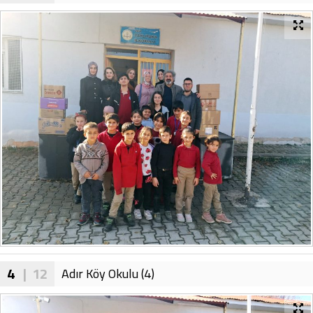
4
| 12
Adır Köy Okulu (4)