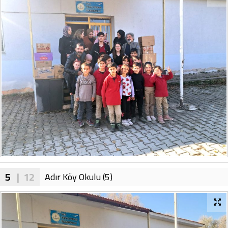
5
| 12
Adır Köy Okulu (5)