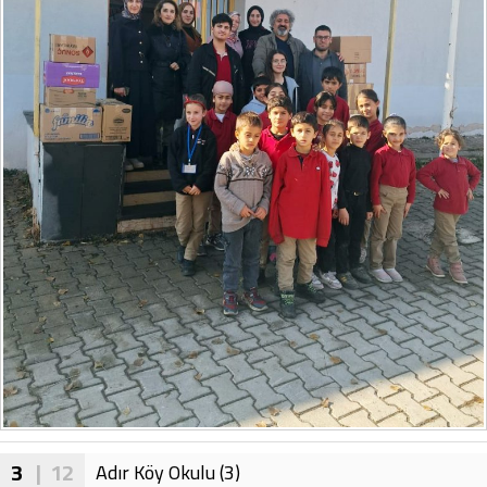
3
| 12
Adır Köy Okulu (3)