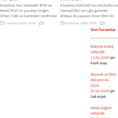
Köylümüz Hacı Selahattin İRGE ve
Köylümüz Rahmetli Hacı Bedrettin ve
Nimet İRGE‘nin çocukları Doğan,
Hamayil Ebiri nin oğlu gurbette
Orhan, Fatih ve kardeşleri tarafından
Antalya da yaşayan Ömer Ebiri nin
işletilen İRGE Yapı & İnşaat &
30.06.3026 tarihinde Anjio olduğunu
2 Temmuz 2026 14:46
0
30 Haziran 2026 19:28
0
Hafriyat, kurulduğu günden bu yana
öğrendik. adirli.com olarak
Son Yorumlar
dürüstlük, güven ve kaliteli hizmet
kendisine geçmiş olsun diyor, acil
anlayışını ilke edinerek inşaat
şifalar diliyoruz. Ümit Ebiri: 0544 415
sektöründe faaliyetlerini başarıyla
1145
Mahmut Koltaş
sürdürmektedir. Güçlü ekipman
Vefat Etti.
parkı, deneyimli personeli ve
12.04.2026
için
profesyonel çalışma anlayışıyla
Fasih suay
hizmet veren firma;...
Akyürek ve Ebiri
Ailesinin Acı
Günü.
01.04.2026
için
Sait erçek
Yakup Sağlam
Vefat Etti.