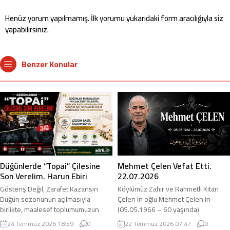
Henüz yorum yapılmamış. İlk yorumu yukarıdaki form aracılığıyla siz
yapabilirsiniz.
Benzer Konular
Mehmet Çelen Vefat Etti.
Düğünlerde “Topai” Çilesine
22.07.2026
Son Verelim. Harun Ebiri
Köylümüz Zahir ve Rahmetli Kitan
Gösteriş Değil, Zarafet Kazansın
Çelen in oğlu Mehmet Çelen in
Düğün sezonunun açılmasıyla
(05.05.1966 – 60 yaşında)
birlikte, maalesef toplumumuzun
Akciğerinde Kitle yüzünden İstanbul
kanayan yaralarından biri olan
22 Temmuz 2026 07:47
0
24 Temmuz 2026 18:59
0
Bezmialem Üniversitesinde
“Topai” —yani bağırma usulüyle takı