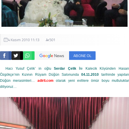
4 Kasım 2010 11:13
501
ABONE OL
Hacı Yusuf Çelik’ in oğlu
Serdar Çelik
İle Kalecik Köyünden Hasa
Özgökçe’nin Kızının Rüyam Düğün Salonunda
04.11.2010
tarihinde yapıla
Düğün merasimleri…
adirli.com
olarak yeni evlilere ömür boyu mutluluklar
diliyoruz…