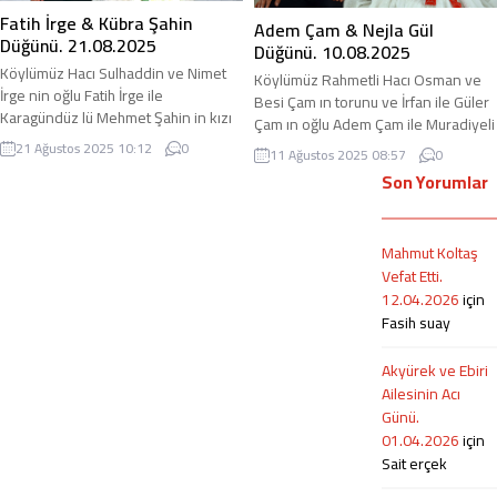
Fotoğraflar…
Düğün Günü Videoları… 24.09.2025
Fatih İrge & Kübra Şahin
Adem Çam & Nejla Gül
Düğün Günü...
Düğünü. 21.08.2025
Düğünü. 10.08.2025
Köylümüz Hacı Sulhaddin ve Nimet
Köylümüz Rahmetli Hacı Osman ve
İrge nin oğlu Fatih İrge ile
Besi Çam ın torunu ve İrfan ile Güler
Karagündüz lü Mehmet Şahin in kızı
Çam ın oğlu Adem Çam ile Muradiyeli
Kübra Şahin 21.08.2025 tarihinde
Zeki Gül ün kızı Nejla Gül 10.08.2025
21 Ağustos 2025 10:12
0
11 Ağustos 2025 08:57
0
yapılan düğün ile evlenmişlerdir.
tarihinde evlenmişlerdir. adirli.com
Son Yorumlar
adirli.com olarak her iki aileyi tebrik
olarak her iki aileyi tebrik ediyoruz.
ediyoruz. Genç çiftimize de ömür
Genç kardeşlerimize de ömür boyu
boyu mutlu ve huzurlu bir yaşam
mutlu ve huzurlu bir aile saadeti
diliyoruz. Kına Gecesi Videoları…
Mahmut Koltaş
diliyoruz. Kına Geces Videoları…...
20.08.2025 Kına Gecesi
Vefat Etti.
Fotoğrafları… 20.08.2025...
12.04.2026
için
Fasih suay
Akyürek ve Ebiri
Ailesinin Acı
Günü.
01.04.2026
için
Sait erçek