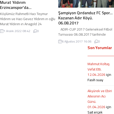
Murat Yıldırım
Erzincanspor’da…
Şampiyon Qırdanduz FC Spor…
Köylümüz Rahmetli Hacı Teymur
Kazanan Adır Köyü.
Yıldırım ve Hacı Gevez Yıldırım ın oğlu
06.08.2017
Murat Yıldırım ın Anagold 24
Erzincanspor yardımcı antrenörlük
ADIR-CUP 2017 Geleneksel Fıtbol
1 Aralık 2022 08:42
0
görevine getirldiğini öğrendik.
Turnuvası 06.08.2017 tarihinde
adirli.com olarak kendisini tebrik
Kardeşler Halı Saha da oynanan
6 Ağustos 2017 16:06
0
ediyor başarılarının devam etmesini
Final Maçında rakibi Şirinler Spor u
Son Yorumlar
diliyoruz. TFF 2’nci Lig Beyaz Grup’ta
2-1 yenerek bu yıl ki turnuva
mücadele eden ve hedefini
şampiyonu Qırdanduz FC Spor
şampiyonluk olarak belirleyen
oldu… Maça katılım oldukça yüksekti.
Mahmut Koltaş
Anagold 24 Erzincanspor yardımcı
Maça iyi başlayan ve daha organize
Vefat Etti.
antrenörlük görevine Vanspor’un...
olan takım aslında başlarda Şirinler
12.04.2026
için
Spor de ve ilk golü...
Fasih suay
Akyürek ve Ebiri
Ailesinin Acı
Günü.
01.04.2026
için
Sait erçek