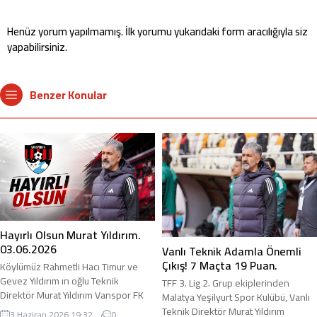
Henüz yorum yapılmamış. İlk yorumu yukarıdaki form aracılığıyla siz
yapabilirsiniz.
Benzer Konular
Hayırlı Olsun Murat Yıldırım.
03.06.2026
Vanlı Teknik Adamla Önemli
Çıkış! 7 Maçta 19 Puan.
Köylümüz Rahmetli Hacı Timur ve
Gevez Yıldırım ın oğlu Teknik
TFF 3. Lig 2. Grup ekiplerinden
Direktör Murat Yıldırım Vanspor FK
Malatya Yeşilyurt Spor Kulübü, Vanlı
ile anlaşarak 2026-2027 sezonu için
Teknik Direktör Murat Yıldırım
3 Haziran 2026 19:32
0