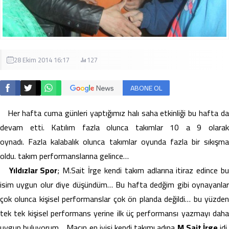
28 Ekim 2014 16:17
127
ABONE OL
Her hafta cuma günleri yaptığımız halı saha etkinliği bu hafta da
devam etti. Katılım fazla olunca takımlar 10 a 9 olarak
oynadı. Fazla kalabalık olunca takımlar oyunda fazla bir sıkışma
oldu. takım performanslarına gelince…
Yıldızlar Spor
; M.Sait İrge kendi takım adlarına itiraz edince b
isim uygun olur diye düşündüm… Bu hafta dedğim gibi oynayanlar
çok olunca kişisel performanslar çok ön planda değildi… bu yüzden
tek tek kişisel performans yerine ilk üç performansı yazmayı daha
uygun buluyorum… Maçın en iyisi kendi takımı adına
M.Sait İrge
idi