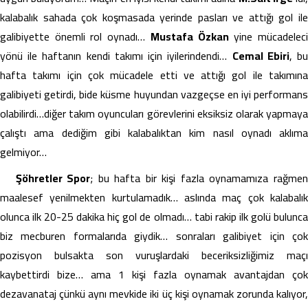
kalabalık sahada çok koşmasada yerinde pasları ve attığı gol ile
galibiyette önemli rol oynadı…
Mustafa Özkan
yine mücadelec
yönü ile haftanın kendi takımı için iyilerindendi…
Cemal Ebiri
, b
hafta takımı için çok mücadele etti ve attığı gol ile takımına
galibiyeti getirdi, bide küsme huyundan vazgeçse en iyi performans
olabilirdi…diğer takım oyuncuları görevlerini eksiksiz olarak yapmaya
çalıştı ama dediğim gibi kalabalıktan kim nasıl oynadı aklıma
gelmiyor…
Şöhretler Spor
; bu hafta bir kişi fazla oynamamıza rağme
maalesef yenilmekten kurtulamadık… aslında maç çok kalabalık
olunca ilk 20-25 dakika hiç gol de olmadı… tabi rakip ilk golü bulunca
biz mecburen formalarıda giydik… sonraları galibiyet için çok
pozisyon bulsakta son vuruşlardaki beceriksizliğimiz maçı
kaybettirdi bize… ama 1 kişi fazla oynamak avantajdan çok
dezavanataj çünkü aynı mevkide iki üç kişi oynamak zorunda kalıyor,