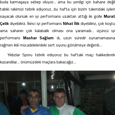
buda karmaşaya sebep oluyor… ama bu yenilgi için bahane değil
tabiki rakimizi tebrik ediyoruz…bu hafta için bizim takımdaki iyileri
sayacak olursak en iyi performans uzaktan attığı iki golle
Murat
Çelik
diyebiliriz. İkinci iyi performans
Nihat İlik
diyebiliriz, çok koşt
ama sahanın çok kalabalık olması ona yaramadı… üçüncü iyi
performans
Mashar Sağlam
dı, uzun süredir oynamamasın
rağmen ikili mücadelelerdeki sert oyunu görülmeye değerdi…
Yıldızlar Sporu tebrik ediyoruz bu haftaki maçı hakkederek
kazandılar… önümüzdeki maçlara bakacağız…