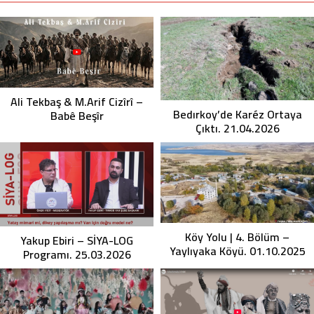
Ali Tekbaş & M.Arif Cizîrî –
Bedırkoy’de Karéz Ortaya
Babê Beşîr
Çıktı. 21.04.2026
Köy Yolu | 4. Bölüm –
Yakup Ebiri – SİYA-LOG
Yaylıyaka Köyü. 01.10.2025
Programı. 25.03.2026