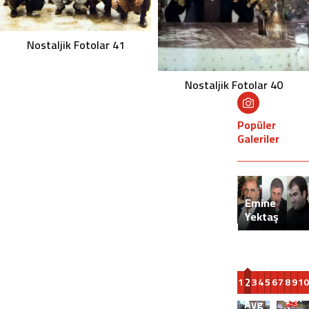
Nostaljik Fotolar 41
Nostaljik Fotolar 40
Popüler
Galeriler
İrge
Emine
Otomotiv.
Yektaş
Adem
Vefat Etti.
İrge…
01.12.2012
2
1
3
4
5
6
7
8
9
10
Süphan
Şöhr
Aygar