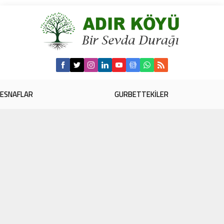
ESNAFLAR
GURBETTEKİLER
SAĞLIKLI YAŞAM
MUHTARLIK
BEBEKLER
OKUYANLARIMIZ
ÖZEL GÜNLER
Site Adır Köyünü tanıtmak için 2010 yılında kurulmuş kişisel bir sitedir.
Bütün telif hakları Harun EBİRİ'ye aittir